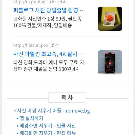
http://m.publog.co.kr
광고
퍼블로그 사진 당일출발 촬영 당
시 색감 그대로
고화질 사진인화 1장 99원, 불만족
100% 환불/재제작, 당일배송
http://filesun.pro
광고
사진 파일썬 초고속, 4K 실시간
보기!
최신 영화,드라마,애니 모두 무료!지
상파 종편 채널을 몽땅 100원,4K 스
트리밍
• 사진 배경 지우기 어플 - remove.bg
• 앱 설치하기
• 배경화면 지우기 - 인물 사진
• 배경화면 지우기 - 편집 메뉴