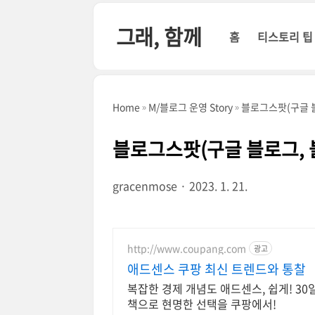
본문 바로가기
그래, 함께
홈
티스토리 팁
Home
M/블로그 운영 Story
블로그스팟(구글 블
블로그스팟(구글 블로그, 
gracenmose
2023. 1. 21.
http://www.coupang.com
광고
애드센스 쿠팡 최신 트렌드와 통찰
복잡한 경제 개념도 애드센스, 쉽게! 3
책으로 현명한 선택을 쿠팡에서!