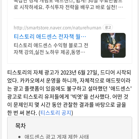
복잡한 경제 개념도 애드센스, 쉽게! 30일 무료반품으
로 시작하세요. 주식투자 전략을 배우고 바로 실천! 오
늘주문 내일도착 로켓배송으로 시작하세요.
http://smartstore.naver.com/naturehuman
광고
티스토리 애드센스 전자책 월
100만원 고정 수익발생!
티스토리 애드센스 수익형 블로그 전
자책 강의,실전 노하우 제공,동영상
강의 포함 애드센스 수익을 빠르게
얻는 방법을 전자책과 동영상으로 초
티스토리의 자체 광고가 2023년 6월 27일, 드디어 시작되
보자도 쉽게 배워요!
었다. 카카오에서 운영을 하니까, 자체적으로 애드핏이라
는 광고 플랫폼이 있음에도 불구하고 설마했던 '애드센스'
광고로 티스토리 유저들에게 '빅엿'을 선사했다. 어떤 것
이 문제인지 몇 시간 동안 관찰한 결과를 바탕으로 글을
한 번 써 본다. (
티스토리 공지
)
목차
애드센스 광고 게재 제한 사태