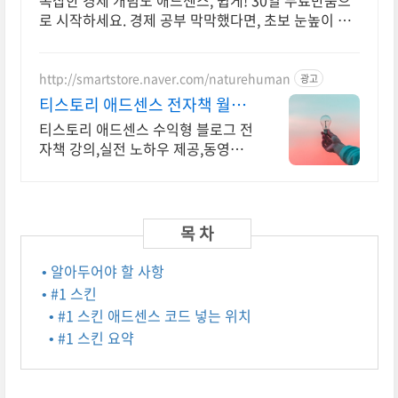
복잡한 경제 개념도 애드센스, 쉽게! 30일 무료반품으
로 시작하세요. 경제 공부 막막했다면, 초보 눈높이 책
으로 현명한 선택을 쿠팡에서!
http://smartstore.naver.com/naturehuman
광고
티스토리 애드센스 전자책 월
100만원 고정 수익발생!
티스토리 애드센스 수익형 블로그 전
자책 강의,실전 노하우 제공,동영상
강의 포함 애드센스 수익을 빠르게
얻는 방법을 전자책과 동영상으로 초
보자도 쉽게 배워요!
• 알아두어야 할 사항
• #1 스킨
• #1 스킨 애드센스 코드 넣는 위치
• #1 스킨 요약