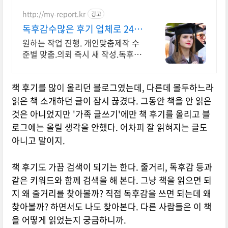
는 전국구 최다 상품 매일 10만 개 이
상의 신규 상품 업로드
http://my-report.kr
광고
독후감수많은 후기 업체로 24시
주말 상담 가능 저렴
원하는 작업 진행. 개인맞춤제작 수
준별 맞춤.의뢰 즉시 새 작성.독후감
전문업체 파트별 전문가/학석박논문
경우 정교수출신 진행/보안 보장/각
책 후기를 많이 올리던 블로그였는데, 다른데 몰두하느라
종 모든 문서/24시진행
읽은 책 소개하던 글이 잠시 끊겼다. 그동안 책을 안 읽은
것은 아니었지만 '가족 글쓰기'에만 책 후기를 올리고 블
로그에는 올릴 생각을 안했다. 어차피 잘 읽혀지는 글도
아니고 말이지.
책 후기도 가끔 검색이 되기는 한다. 줄거리, 독후감 등과
같은 키워드와 함께 검색을 해 본다. 그냥 책을 읽으면 되
지 왜 줄거리를 찾아볼까? 직접 독후감을 쓰면 되는데 왜
찾아볼까? 하면서도 나도 찾아본다. 다른 사람들은 이 책
을 어떻게 읽었는지 궁금하니까.