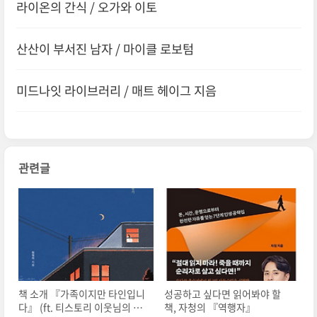
라이온의 간식 / 오가와 이토
산산이 부서진 남자 / 마이클 로보텀
미드나잇 라이브러리 / 매트 헤이그 지음
관련글
책 소개 『가족이지만 타인입니
성공하고 싶다면 읽어봐야 할
다』 (ft. 티스토리 이웃님의 책
책, 자청의 『역행자』