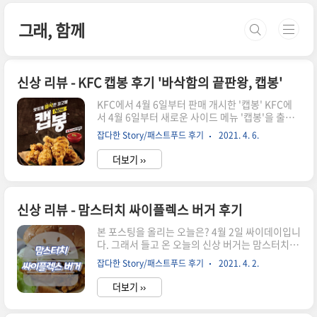
본문 바로가기
그래, 함께
신상 리뷰 - KFC 캡봉 후기 '바삭함의 끝판왕, 캡봉'
KFC에서 4월 6일부터 판매 개시한 '캡봉' KFC에
서 4월 6일부터 새로운 사이드 메뉴 '캡봉'을 출시
했습니다. 맛있게 바삭한 최고봉 캡봉 살사소스와
잡다한 Story/패스트푸드 후기
2021. 4. 6.
먹으면 더욱 맛있다고 합니다. 우선 가격 정보 부터
보고 가시죠 가격은 매장(+ 징거벨 오더) 가격과 딜
더보기 ››
리버리 가격이 조금 다릅니다. 매장(+징거벨 오더)
가격 캡봉 3조각 + 살사소스1 = 3,800원 캡봉 5조
각 + 살사소스2 = 6,300원 딜리버리 가격 캡봉 3조
각 + 살사소스1 = 4,500원 캡봉 5조각 + 살사소스
신상 리뷰 - 맘스터치 싸이플렉스 버거 후기
2 = 7,000원 칼로리는 굳이 알아보지 않고 먹는 것
이 좋지만.. 그래도 한 번 알아보시죠. 캡봉(개당) -
본 포스팅을 올리는 오늘은? 4월 2일 싸이데이입니
제공량 37g, 열량 72kcal, 당류는 다행스럽게 0,
다. 그래서 들고 온 오늘의 신상 버거는 맘스터치 싸
단백질 6g, 포화지방 1.2g, 나트륨 121mg 살사소
이플렉스버거 한 번 구경하러 가볼까요? 맘스터치
잡다한 Story/패스트푸드 후기
2021. 4. 2.
스..
4월 신메뉴 우선 바로 가기 전, 맘스터치에서 4월에
나온 신메뉴들 먼저 구경하겠습니다. 바로 소개할
더보기 ››
싸이플렉스버거 - 싸이패티가 무려 2장! 그리고 싸
이버거의 양념치킨과 간장마늘치킨이 버거 속으로