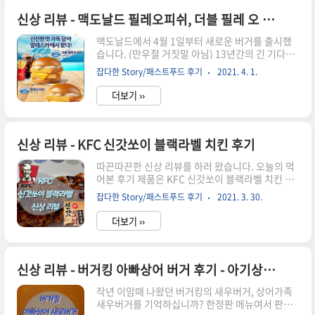
쏙 들어온 양념치킨 싸이버거 간장마늘 싸이버거
이렇게 신메뉴가 나왔습니다. 가격은 싸이플렉스
신상 리뷰 - 맥도날드 필레오피쉬, 더블 필레 오 피쉬 리얼 후기
버거 - 단품 6,600원 / 세트 8,600원 양념치킨 싸이
맥도날드에서 4월 1일부터 새로운 버거를 출시했
버거 - 단품 3,900원 / 세트 5,900원 간장마늘 싸이
습니다. (만우절 거짓말 아님) 13년간의 긴 기다림
버거 - 단품 3,900원 / 세트 5,900원 그럼, 바로 싸
끝에, 신선한 맛 가득 담아 알래스카에서 왔다. 펠
이버거 패티가 2장 들어간 버거로 고고! 싸이플렉
잡다한 Story/패스트푸드 후기
2021. 4. 1.
레 오 피쉬 (Filet-O-Fish), 더블 필레 오 피쉬
스 버거 직접 먹어보고서 올리는 후기 입..
(Double Filet-O-Fish) (더블버거는 한정판) 오늘
더보기 ››
도 아침에 울리는 소리 '카톡왔숑~' 다름 아닌 맥도
날드 신상 버거 소식입니다. 여기서 주목해야 하는
단어, '재.출.시' 맥도날드가 한국에 처음 진출할 때
판매했던 메뉴 중 하나였다고 합니다. 그리고 2008
신상 리뷰 - KFC 신갓쏘이 블랙라벨 치킨 후기
년 단종. 그리고 13년 만의 재출시이니, 기억하시
따끈따끈한 신상 리뷰를 하러 왔습니다. 오늘의 먹
는 분들이 많으시겠네요 맥도날드 필레오피쉬 시식
어본 후기 제품은 KFC 신갓쏘이 블랙라벨 치킨 기
후기 먼저 가격 정보입니다. 필레 오 피쉬버거 세트
존에 신갓쏘이 치킨은 있었지만 블랙라벨 라인으로
가격은 4,500원 더블필레 오 피쉬버거 세트 가격은
잡다한 Story/패스트푸드 후기
2021. 3. 30.
는 3월 30일 (포스팅 기준 오늘!) 출시되었습니다.
6,000원 단품 가격은..
카톡왔숑~ 확인을 해 보니 KFC에서 온 메세지입니
더보기 ››
다. 신갓쏘이 블랙라벨 치킨이 출시되었다는 소식
입니다. 매콤달큰한 간장의 풍미를 프리미엄 닭다
리살의 블랙라벨로! 금일부터 판매 개시가 되었습
니다. 본문 하단에 내용을 넣겠지만, 신갓쏘이 블랙
신상 리뷰 - 버거킹 아빠상어 버거 후기 - 아기상어, 엄마상어 버거
라벨 치킨도 출시 기념으로 세트메뉴 할인 쿠폰을
작년 이맘때 나왔던 버거킹의 새우버거, 상어가족
주고 있습니다. KFC 앱을 통해 받을 수도 있고,
새우버거를 기억하십니까? 한정판 메뉴여서 판매
KFC 카카오특 플러스친구 채널을 통할 수도 있습