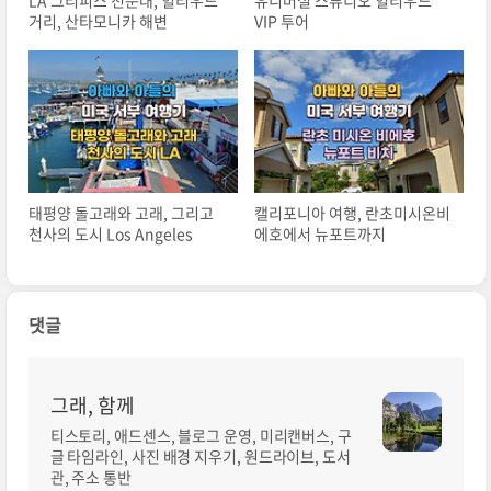
LA 그리피스 천문대, 헐리우드
유니버셜 스튜디오 헐리우드
거리, 산타모니카 해변
VIP 투어
태평양 돌고래와 고래, 그리고
캘리포니아 여행, 란초미시온비
천사의 도시 Los Angeles
에호에서 뉴포트까지
댓글
그래, 함께
티스토리, 애드센스, 블로그 운영, 미리캔버스, 구
글 타임라인, 사진 배경 지우기, 원드라이브, 도서
관, 주소 통반