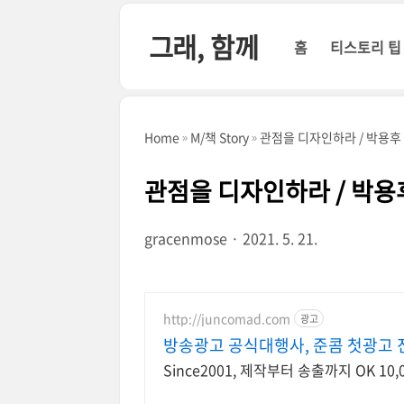
본문 바로가기
그래, 함께
홈
티스토리 팁
Home
M/책 Story
관점을 디자인하라 / 박용후 지
관점을 디자인하라 / 박용후 
gracenmose
2021. 5. 21.
http://juncomad.com
광고
방송광고 공식대행사, 준콤 첫광고 진
Since2001, 제작부터 송출까지 OK 1