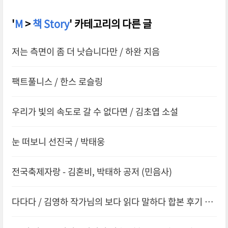
'
M
>
책 Story
' 카테고리의 다른 글
저는 측면이 좀 더 낫습니다만 / 하완 지음
팩트풀니스 / 한스 로슬링
우리가 빛의 속도로 갈 수 없다면 / 김초엽 소설
눈 떠보니 선진국 / 박태웅
전국축제자랑 - 김혼비, 박태하 공저 (민음사)
다다다 / 김영하 작가님의 보다 읽다 말하다 합본 후기 /
복복서가