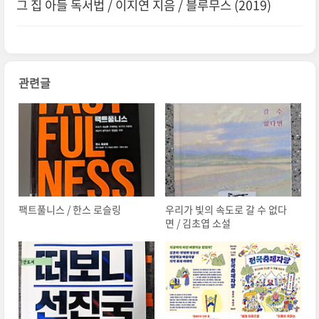
그 집 아들 독서법 / 이지연 지음 / 블루무스 (2019)
관련글
팩트풀니스 / 한스 로슬링
우리가 빛의 속도로 갈 수 없다
면 / 김초엽 소설