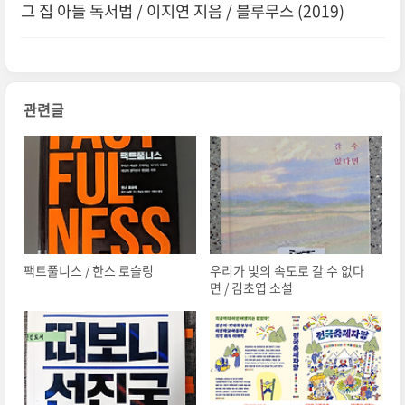
그 집 아들 독서법 / 이지연 지음 / 블루무스 (2019)
관련글
팩트풀니스 / 한스 로슬링
우리가 빛의 속도로 갈 수 없다
면 / 김초엽 소설