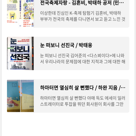
전국축제자랑 - 김혼비, 박태하 공저 (민음사)
이상한데 진심인 K-축제 탐험기 김혼비, 박태하
부부가 전국의 축제를 다니면서 보고 듣고 느낀 것
을 기록한 책이다. 이 책에 대해 사전에 알고 있던
것은 아니고, 블로그에 전국 축제를 소재로
눈 떠보니 선진국 / 박태웅
눈 떠보니 선진국 김어준의 <다스뵈이다>에 나와
서 우리나라의 문제점에 대한 지적과 그에 대한 해
결 방법을 제시하는 것이 너무 공감이 가는 분이
있었다. 그 분은 한빛미디어 이사회의 의장이
하마터면 열심히 살 뻔했다 / 하완 지음 / 웅진 지식하우스 (2018)
하마터면 열심히 살 뻔했다 야매 득도 에세이 일러
스트레이터로 투잡을 뛰던 회사원이 회사를 그만
두고 쉬면서 득도를 하며 쓴 에세이다. 제목을 정
말 잘 지어서 유명해지고 성공한 케이스로