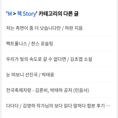
'
M
>
책 Story
' 카테고리의 다른 글
저는 측면이 좀 더 낫습니다만 / 하완 지음
팩트풀니스 / 한스 로슬링
우리가 빛의 속도로 갈 수 없다면 / 김초엽 소설
눈 떠보니 선진국 / 박태웅
전국축제자랑 - 김혼비, 박태하 공저 (민음사)
다다다 / 김영하 작가님의 보다 읽다 말하다 합본 후기 /
복복서가